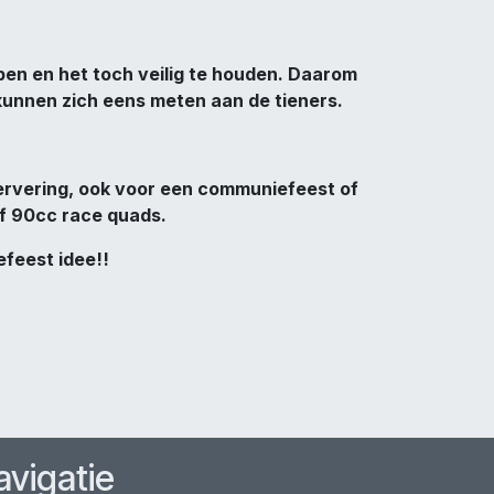
bben en het toch veilig te houden. Daarom
 kunnen zich eens meten aan de tieners.
ervering, ook voor een communiefeest of
of 90cc race quads.
feest idee!!
avigatie