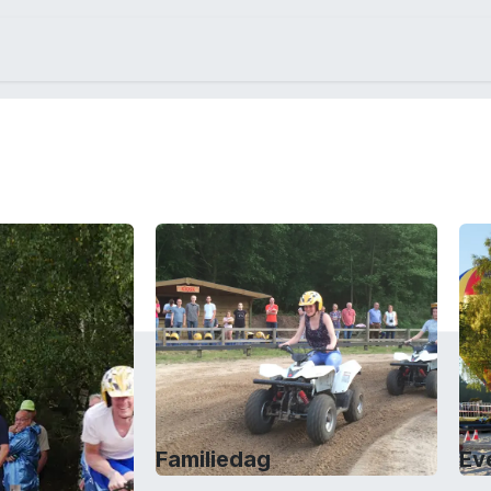
gus
Contact us
Company
Familiedag
Ev