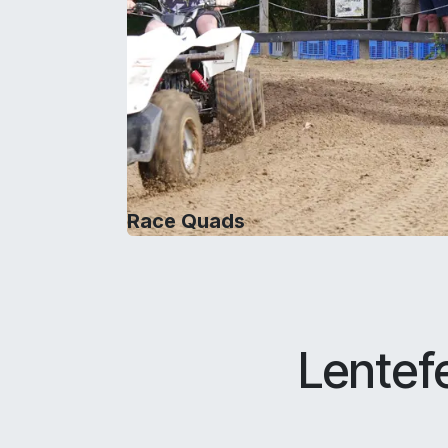
Race Quads
Lentef