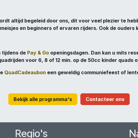
dt altijd begeleid door ons, dit voor veel plezier te he
f meisjes en beginners of ervaren rijders. Ook de ouders
 tijdens de
Pay & Go
openingsdagen. Dan kan u mits res
uadrijden voor 6, 8 of 12 min. op de 50cc kinder quads 
ze
QuadCadeaubon
een geweldig communiefeest of lente
Bekijk alle programma's
Contacteer ons
Regio's
N