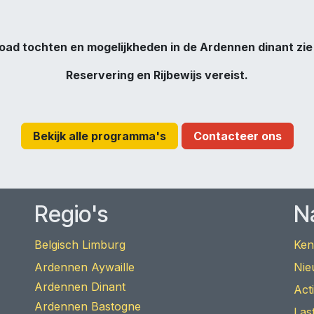
oad tochten en mogelijkheden in de Ardennen dinant zi
Reservering en Rijbewijs vereist.
Bekijk alle programma's
Contacteer ons
Regio's
N
Belgisch Limburg
Ken
Ardennen Aywaille
Nie
Ardennen Dinant
Act
Ardennen Bastogne
Las