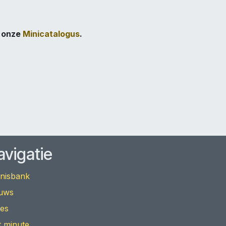
e onze
Minicatalogus
.
avigatie
nisbank
uws
ies
t minute